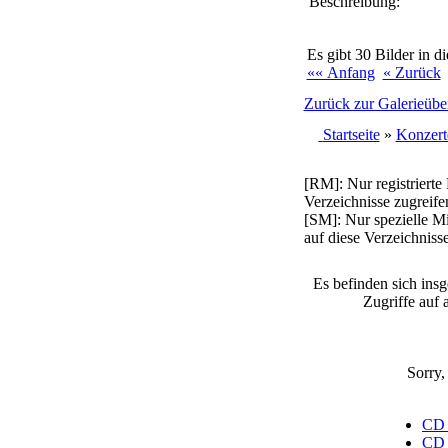
Beschreibung:
Es gibt 30 Bilder in d
«« Anfang
« Zurück
Zurück zur Galerieüber
Startseite
»
Konzert
[RM]: Nur registrierte
Verzeichnisse zugreife
[SM]: Nur spezielle Mi
auf diese Verzeichniss
Es befinden sich ins
Zugriffe auf 
Sorry,
CD J
CD J