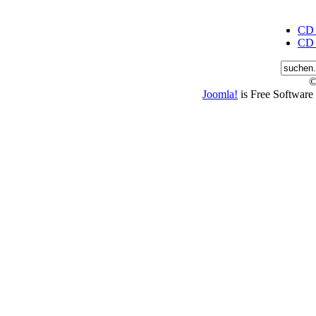
CD J
CD J
©
Joomla!
is Free Software