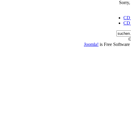
Sorry,
CD J
CD J
©
Joomla!
is Free Software