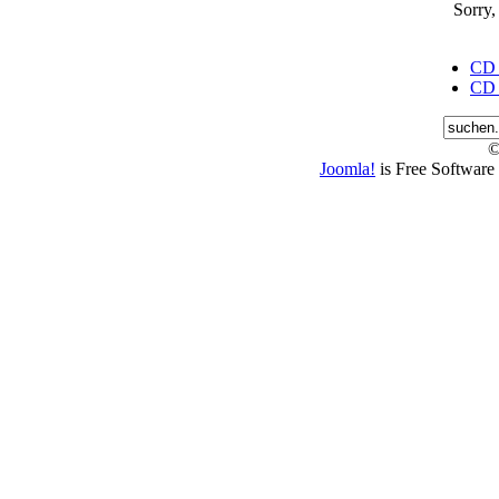
Sorry,
CD J
CD J
©
Joomla!
is Free Software