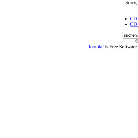
Sorry,
CD J
CD J
©
Joomla!
is Free Software